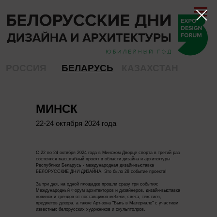
РОССИЯ
БЕЛАРУСЬ
КАЗАХСТАН
МИНСК
22-24 октября 2024 года
С 22 по 24 октября 2024 года в Минском Дворце спорта в третий раз
состоялся масштабный проект в области дизайна и архитектуры
Республики Беларусь - международная дизайн-выставка
БЕЛОРУССКИЕ ДНИ ДИЗАЙНА. Это было 28 событие проекта!
За три дня, на одной площадке прошли сразу три события:
Международный Форум архитекторов и дизайнеров, дизайн-выставка
новинок и трендов от поставщиков мебели, света, текстиля,
предметов декора, а также Арт-зона "Быть в Материале" с участием
ПОДПИШИСЬ!
известных белорусских художников и скульптолров.