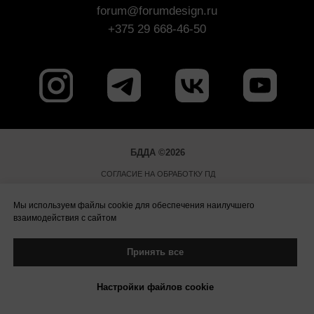
БДДА ©2026
СОГЛАСИЕ НА ОБРАБОТКУ ПД
ПОЛИТИКА ОБРАБОТКИ ПД
Мы используем файлы cookie для обеспечения наилучшего
ПРАВИЛА ПОСЕЩЕНИЯ МЕРОПРИЯТИЙ
взаимодействия с сайтом
ПУБЛИЧНАЯ ОФЕРТА
Принять все
ОРГАНИЗАТОРЫ
ООО "Деколе", ОГРН 1173025007506
Настройки файлов cookie
ИП Леонтьевский А.В., ОГРНИП 309345906500042