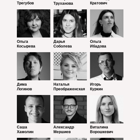
Трегубов
Кратович
Труханова
Ольга
Дарья
Ольга
Косырева
Соболева
Ибадова
Дима
Наталья
Игорь
Логинов
Преображенская
Куркин
Саша
Александр
Виталина
Хамолин
Мершиев
Ворошкевич