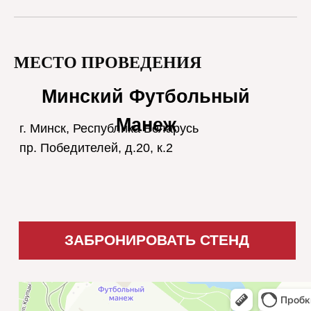
Нет
Вам нужна отдельная информационная
поддержка Вашего бренда?
МЕСТО ПРОВЕДЕНИЯ
На сайте БДДА
В соцсетях БДДА
E-mail рассылки
по базе
регистрации
Все каналы БДДА
Интересует
поддержка на
ресурсах РДДА в
России
Вы можете стать статусным партнером
«Форума дизайнеров и архитекторов»
среди спикеров которого – эксперты,
профессионалы отрасли!
Какие дополнительные опции вас