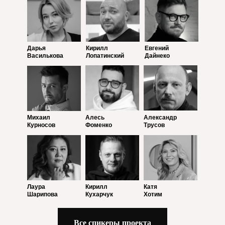
Дарья
Кирилл
Евгений
Василькова
Лопатинский
Дайнеко
Михаил
Алесь
Александр
Курносов
Фоменко
Трусов
Лаура
Кирилл
Катя
Шарипова
Кухарчук
Хотим
Все спикеры проекта