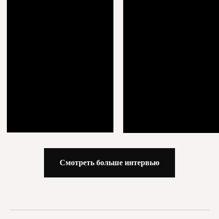
Какой бренд / бренды вы планируете
представлять?
*по завершению проекта выдается «ДИПЛОМ за
вклад в развитие дизайнерской индустрии»
Категория продукции
Статус Вашего бренда
Вы будете работать 3 дня с ключевой
аудиторией проекта. Какие категории
аудитории вас интересуют больше всего?
Смотреть больше интервью
дизайнеры
интерьера,
декораторы
архитекторы,
проектировщики
мастера,