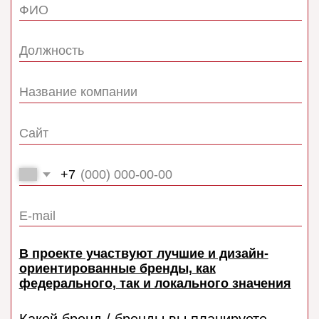
+7
Ваша экспозиция (стенд) может войти в
маршрут специальной экскурсионной
программы по выставке для девелоперов и
топовых дизайн-студий региона.
Как Вы видите Ваш стенд:
Воспользуюсь предложением готового
стенда за 1100 BYN
Разработаю экспозицию с дизайнером-
амбассадором
Есть фирменный (готовый стенд)
Сами разработаем стенд
Вы становитесь номинантом премии
«Лучший стенд БДДА» со статусными
призами и награждением на главной сцене