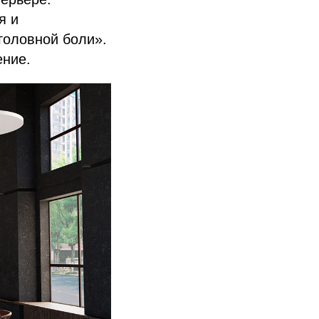
я и
головной боли».
ение.