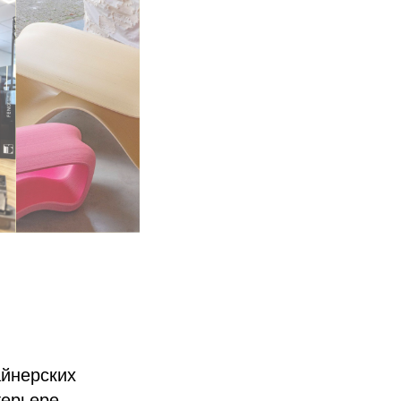
айнерских
ерьере.