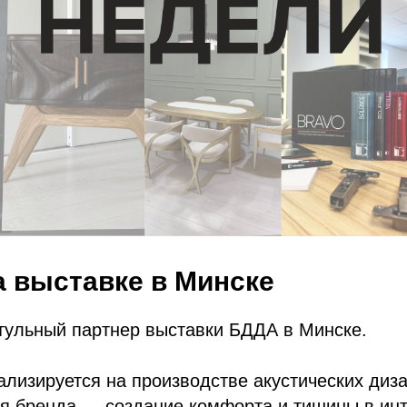
 выставке в Минске
итульный партнер выставки БДДА в Минске.
лизируется на производстве акустических диз
я бренда — создание комфорта и тишины в инт