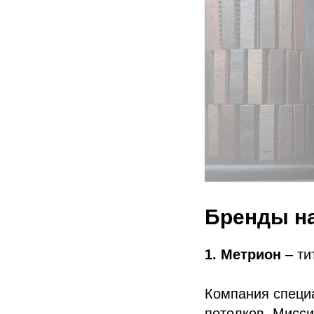
Бренды на
1.
Метрион
– т
Компания специа
потолков. Мисси