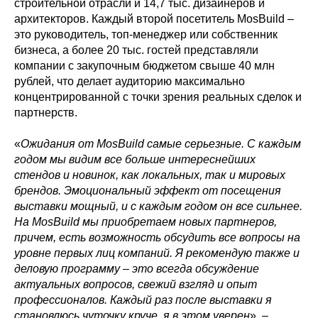
строительной отрасли и 14,7 тыс. дизайнеров и
архитекторов. Каждый второй посетитель MosBuild –
это руководитель, топ-менеджер или собственник
бизнеса, а более 20 тыс. гостей представляли
компании с закупочным бюджетом свыше 40 млн
рублей, что делает аудиторию максимально
концентрированной с точки зрения реальных сделок и
партнерств.
«
Ожидания от MosBuild самые серьезные. С каждым
годом мы видим все больше интереснейших
стендов и новинок, как локальных, так и мировых
брендов. Эмоциональный эффект от посещения
выставки мощный, и с каждым годом он все сильнее.
На MosBuild мы приобретаем новых партнеров,
причем, есть возможность обсудить все вопросы на
уровне первых лиц компаний. Я рекомендую также и
деловую программу
–
это всегда обсуждение
актуальных вопросов, свежий взгляд и опыт
профессионалов. Каждый раз после выставки я
становлюсь чуточку круче, я в этом уверен
», –